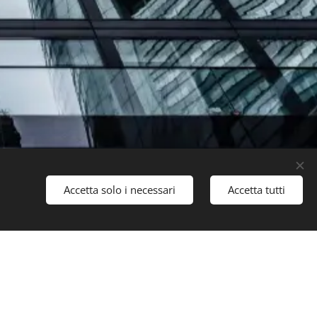
Accetta solo i necessari
Accetta tutti
istica
Servizi di Consulenza
Galleria
Più