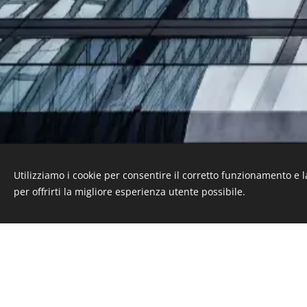
Utilizziamo i cookie per consentire il corretto funzionamento e l
per offrirti la migliore esperienza utente possibile.
Studio Tecnico Parolini & Associati